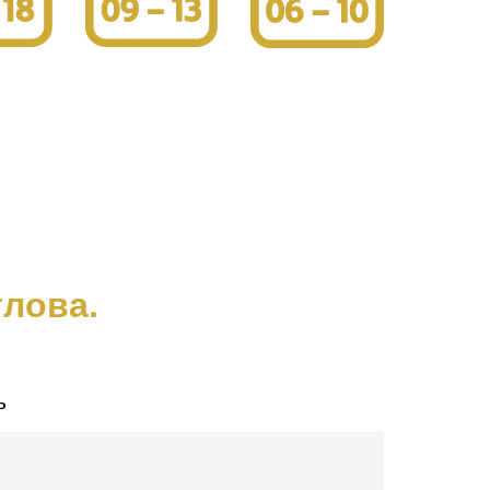
тлова.
ь