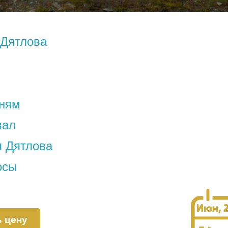
 Дятлова
дням
вал
л Дятлова
осы
ь цену