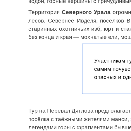
водой, горные вершины с причудливы
Территория
Северного Урала
огромн
лесов. Севернее Ивделя, посёлков 
старинных охотничьих изб, юрт и ст
без конца и края
—
мохнатые ели, мощ
Участникам ту
самим почувс
опасных и од
Тур на Перевал Дятлова предполагает
посёлка с таёжными жителями манси, 
легендами горы с фрагментами бывш