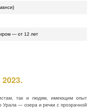
манси)
иром — от 12 лет
 2023.
истам, так и людям, имеющим опыт
го Урала
—
озера и речки с прозрачной