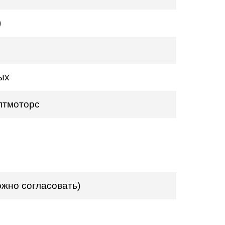
)
ых
алтмоторс
ожно согласовать)