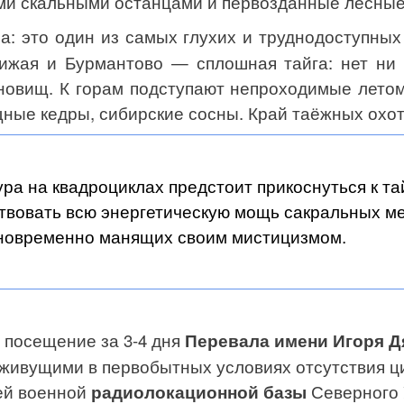
ми скальными останцами и первозданные лесные
а: это один из самых глухих и труднодоступных
Вижая и Бурмантово
—
сплошная тайга: нет
ни
ановищ. К горам подступают непроходимые летом
ные кедры, сибирские сосны. Край таёжных охотн
ра на квадроциклах предстоит прикоснуться к та
твовать всю энергетическую мощь сакральных м
новременно манящих своим мистицизмом.
 посещение за 3-4 дня
Перевала имени Игоря Д
живущими в первобытных условиях отсутствия ц
ей военной
радиолокационной базы
Северного