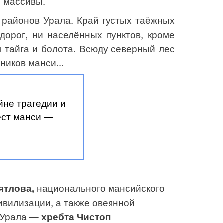
 массивы.
 районов Урала. Край густых таёжных
 дорог, ни
населённых пунктов, кроме
 тайга и болота. Всюду северный лес
иков манси...
йне трагедии и
ест манси —
ятлова,
национального мансийского
ивилизации, а также овеянной
 Урала —
хребта Чистоп